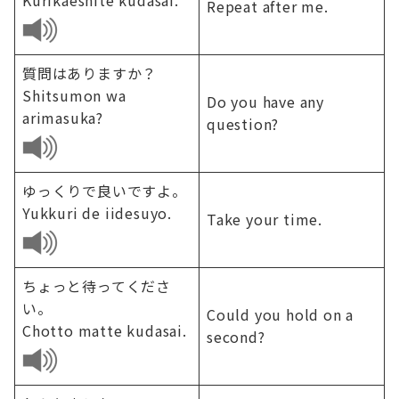
Repeat after me.
質問はありますか？
Shitsumon wa
Do you have any
arimasuka?
question?
ゆっくりで良いですよ。
Yukkuri de iidesuyo.
Take your time.
ちょっと待ってくださ
い。
Could you hold on a
Chotto matte kudasai.
second?