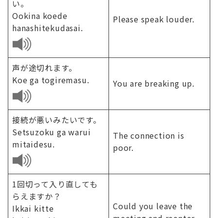
い。
Ookina koede
Please speak louder.
hanashitekudasai.
声が途切れます。
Koe ga togiremasu.
You are breaking up.
接続が悪いみたいです。
Setsuzoku ga warui
The connection is
mitaidesu.
poor.
1回切って入り直しても
らえますか？
Could you leave the
Ikkai kitte
meeting and reenter