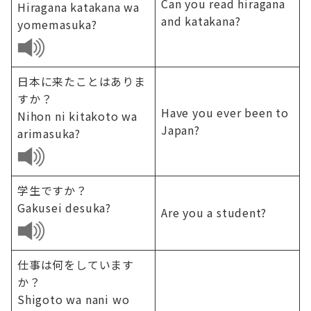
Can you read hiragana
Hiragana katakana wa
and katakana?
yomemasuka?
日本に来たことはありま
すか？
Have you ever been to
Nihon ni kitakoto wa
Japan?
arimasuka?
学生ですか？
Gakusei desuka?
Are you a student?
仕事は何をしています
か？
Shigoto wa nani wo