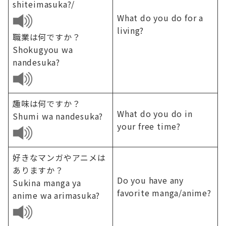
shiteimasuka?/
What do you do for a
living?
職業は何ですか？
Shokugyou wa
nandesuka?
趣味は何ですか？
What do you do in
Shumi wa nandesuka?
your free time?
好きなマンガやアニメは
ありますか？
Do you have any
Sukina manga ya
favorite manga/anime?
anime wa arimasuka?