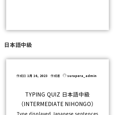
日本語中級
作成日
1月 16, 2023
作成者
surapera_admin
TYPING QUIZ 日本語中級
（INTERMEDIATE NIHONGO）
Type displayed Japanese sentences