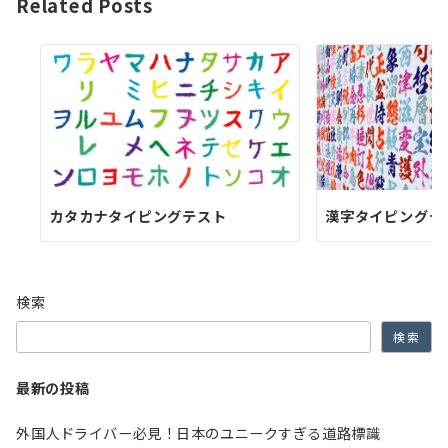
ゲ
Related Posts
ー
シ
ョ
ン
カタカナタイピングテスト
漢字タイピングテ
検索
検索
最新の投稿
外国人ドライバー必見！日本のユニークすぎる道路標識